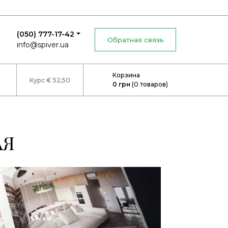
(050) 777-17-42
Обратная связь
info@spiver.ua
Корзина
Курс € 52,50
0
грн
(
0
товаров)
АЯ