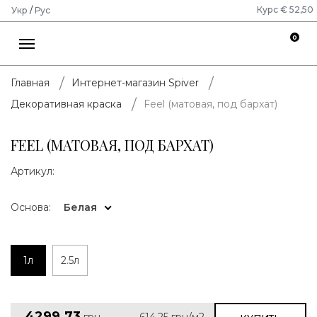
Курс € 52,50
Укр
/
Рус
0
Главная
Интернет-магазин Spiver
Feel (матовая, под бархат)
Декоративная краска
FEEL (МАТОВАЯ, ПОД БАРХАТ)
Артикул:
Основа:
Белая
1л
2.5л
4299.73
грн
614.25
грн/м2