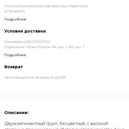
Оплата банковскими картами Visa, MasterCard
и Приват24
Подробнее
Условия доставки
Самовывоз БЕСПЛАТНО!
Отделение «Нова Пошта» 64 грн. + 132 грн. *
Подробнее
Возврат
Производится в течении 14 ДНЕЙ.
Описание:
Двухкомпонентный грунт, бесцветный, с высокой