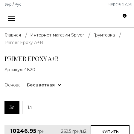
Курс € 52,50
Укр
/
Рус
0
Главная
Интернет-магазин Spiver
Грунтовка
Primer Epoxy A+B
PRIMER EPOXY A+B
Артикул:
4820
Основа:
Бесцветная
3л
1л
10246.95
грн
262.5
грн/м2
КУПИТЬ