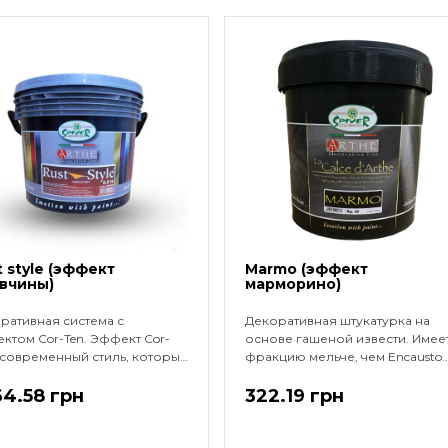
t style (эффект
Marmo (эффект
вчины)
марморино)
ративная система с
Декоративная штукатурка на
ктом Сor-Ten. Эффект Сor-
основе гашеной извести. Имее
- современный стиль, который
фракцию мельче, чем Encausto
 еще более реальным с
Fiorentino, позволяет создавать
щью бесконечных цветов и
4.58 грн
эффект матового
322.19 грн
ков, тепла, света и тени. Он
полированного камня.
но используется для
Высыхание: 4-6 часов при +20°
лки помещений с дизайном
влажности 65%. Разведение