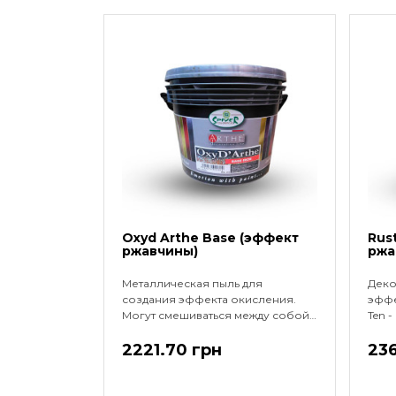
Oxyd Arthe Base (эффект
Rus
ржавчины)
ржа
Металлическая пыль для
Деко
создания эффекта окисления.
эффе
Могут смешиваться между собой
Ten 
в разных пропорциях. IRON SF
стал
(IRON 65%, COPPER 35%), COPPER
2221.70 грн
помо
236
LX (IRON 50%, COPPER 50%).
оттен
Расход: 4-7 м.кв/кг в два слоя. 4
обыч
часа между слоями. ..
отде