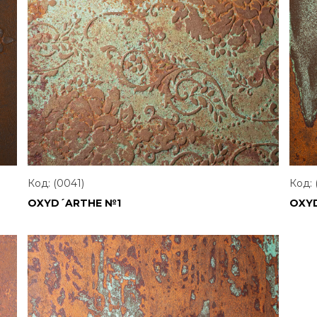
Код: (0041)
Код: 
OXYD´ARTHE №1
OXY