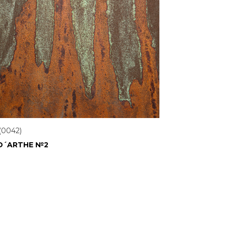
(0042)
D´ARTHE №2