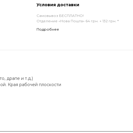
Условия доставки
Самовывоз БЕСПЛАТНО!
Отделение «Нова Пошта» 64 грн. + 132 грн. *
Подробнее
, драпе и т.д.)
кой. Края рабочей плоскости