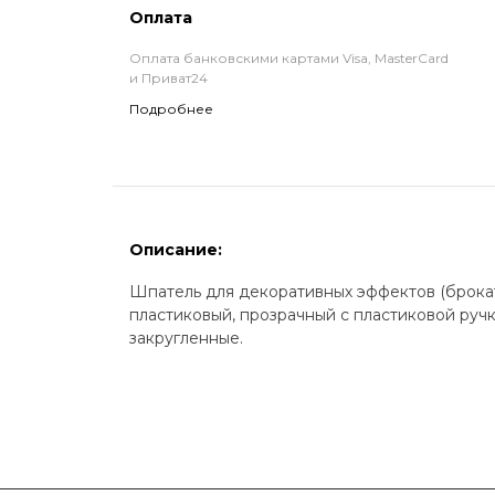
Оплата
Оплата банковскими картами Visa, MasterCard
и Приват24
Подробнее
Описание:
Шпатель для декоративных эффектов (брокато
пластиковый, прозрачный с пластиковой руч
закругленные.