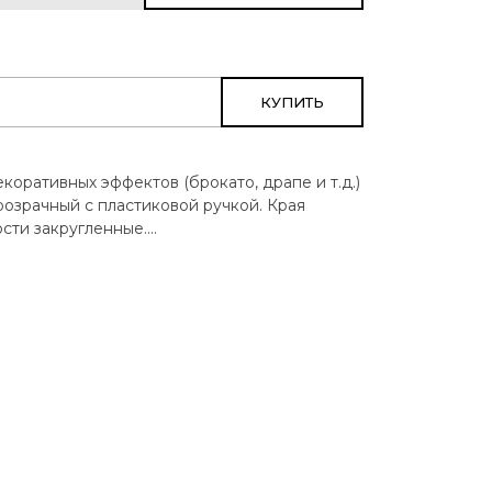
КУПИТЬ
коративных эффектов (брокато, драпе и т.д.)
розрачный с пластиковой ручкой. Края
ти закругленные....