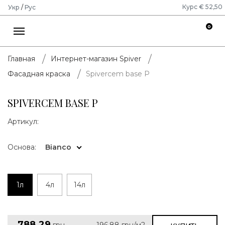
Курс € 52,50
Укр
/
Рус
0
Главная
Интернет-магазин Spiver
Spivercem base P
Фасадная краска
SPIVERCEM BASE P
Артикул:
Основа:
Bianco
1л
4л
14л
788.29
грн
196.88
грн/м2