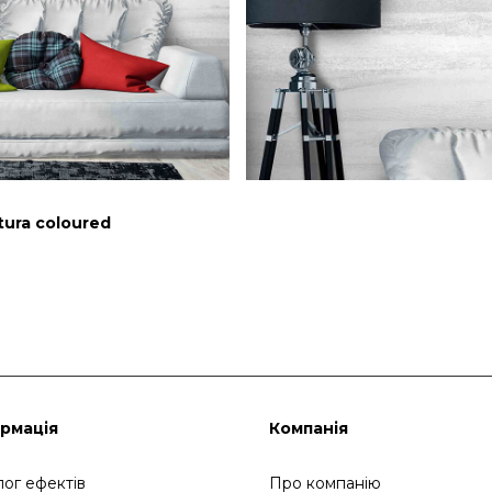
tura coloured
рмація
Компанія
лог ефектів
Про компанію