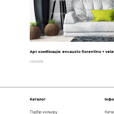
Арт комбінація: encausto fiorentino + vela
23.03.2019
Каталог
Інфо
Підбір кольору
Ката