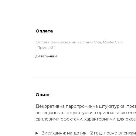
Оплата
Оплата банківськими картами Visa, MasterCard
і Приват24
Детальніше
Опис:
Декоративна паропроникна штукатурка, поєдну
венеціанської штукатурки з оригінальною еле
світловими ефектами, характерними для окса
Висихання: на дотик - 2 год, повне висихан