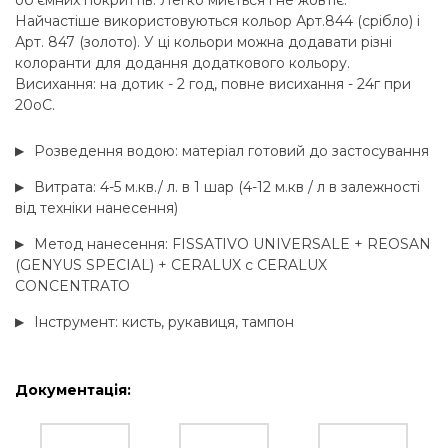
об'ємних покриттів. Легко миється і не жовтіє.
Найчастіше використовуються кольор Арт.844 (срібло) і
Арт. 847 (золото). У ці кольори можна додавати різні
колоранти для додання додаткового кольору.
Висихання: на дотик - 2 год, повне висихання - 24г при
20оC.
Розведення водою: матеріал готовий до застосування
Витрата: 4-5 м.кв./ л. в 1 шар (4-12 м.кв / л в залежності
від техніки нанесення)
Метод нанесення: FISSATIVO UNIVERSALE + REOSAN
(GENYUS SPECIAL) + CERALUX c CERALUX
CONCENTRATO
Інструмент: кисть, рукавиця, тампон
Документація: