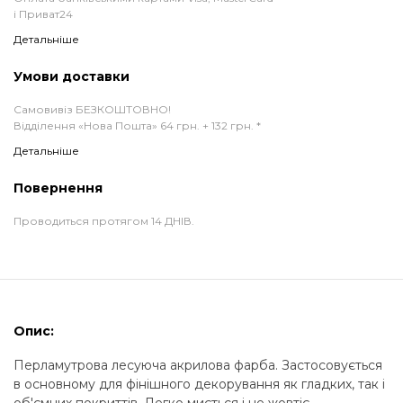
і Приват24
Детальніше
Умови доставки
Самовивіз БЕЗКОШТОВНО!
Відділення «Нова Пошта» 64 грн. + 132 грн. *
Детальніше
Повернення
Проводиться протягом 14 ДНІВ.
Опис:
Перламутрова лесуюча акрилова фарба. Застосовується
в основному для фінішного декорування як гладких, так і