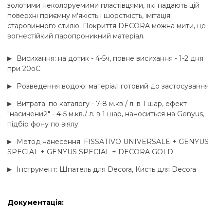
золотими неколоруемими пластівцями, які надають цій
поверхні приємну м'якість і шорсткість, імітація
старовинного стилю. Покриття DECORA можна мити, це
вогнестійкий паропроникний матеріал.
Висихання: на дотик - 4-5ч, повне висихання - 1-2 дня
при 20оC
Розведення водою: матеріал готовий до застосування
Витрата: по каталогу - 7-8 м.кв / л. в 1 шар, ефект
"насичений" - 4-5 м.кв./ л. в 1 шар, наноситься на Genyus,
підбір фону по віялу
Метод нанесення: FISSATIVO UNIVERSALE + GENYUS
SPECIAL + GENYUS SPECIAL + DECORA GOLD
Інструмент: Шпатель для Decora, Кисть для Decora
Документація: