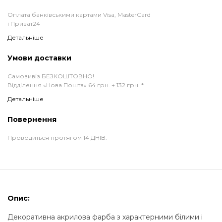
Оплата банківськими картами Visa, MasterCard
і Приват24
Детальніше
Умови доставки
Самовивіз БЕЗКОШТОВНО!
Відділення «Нова Пошта» 64 грн. + 132 грн. *
Детальніше
Повернення
Проводиться протягом 14 ДНІВ.
Опис:
Декоративна акрилова фарба з характерними білими і