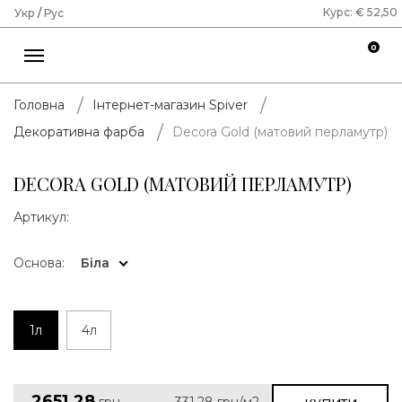
Курс: € 52,50
Укр
/
Рус
0
Головна
Інтернет-магазин Spiver
Decora Gold (матовий перламутр)
Декоративна фарба
DECORA GOLD (МАТОВИЙ ПЕРЛАМУТР)
Артикул:
Основа:
Біла
1л
4л
2651.28
грн
331.28
грн/м2