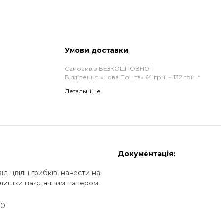
Умови доставки
Самовивіз БЕЗКОШТОВНО!
Відділення «Нова Пошта» 64 грн. + 132 грн. *
Детальніше
Документація:
д цвілі і грибків, нанести на
залишки наждачним папером.
10