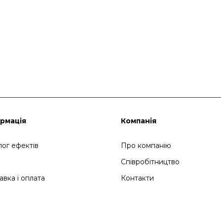
рмація
Компанія
лог ефектів
Про компанію
Співробітництво
авка і оплата
Контакти