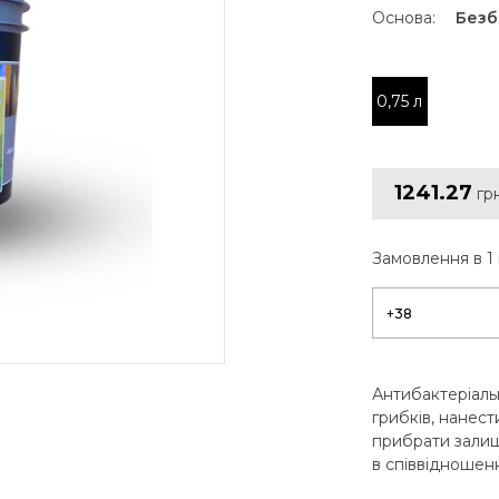
Основа:
Безб
0,75 л
1241.27
гр
Замовлення в 1 
Антибактеріальни
грибків, нанест
прибрати зали
в співвідношенні