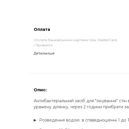
Оплата
Оплата банківськими картами Visa, MasterCard
і Приват24
Детальніше
Опис:
Антибактеріальний засіб для "лікування" стін ві
уражену ділянку, через 2 години прибрати 
Розведення водою: в співвідношенні 1 до 