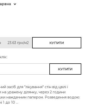
арвна
н
23.63
грн/м2
КУПИТИ
клік:
КУПИТИ
й засіб для "лікування" стін від цвілі і
и на уражену ділянку, через 2 години
шки наждачним папером. Розведення водою:
 1 до 10 ...