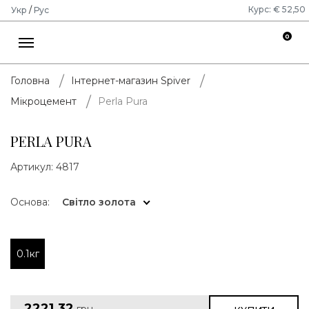
Курс: € 52,50
Укр
/
Рус
0
Головна
Інтернет-магазин Spiver
Perla Pura
Мікроцемент
PERLA PURA
Артикул:
4817
Основа:
Світло золота
0.1кг
2221.32
грн