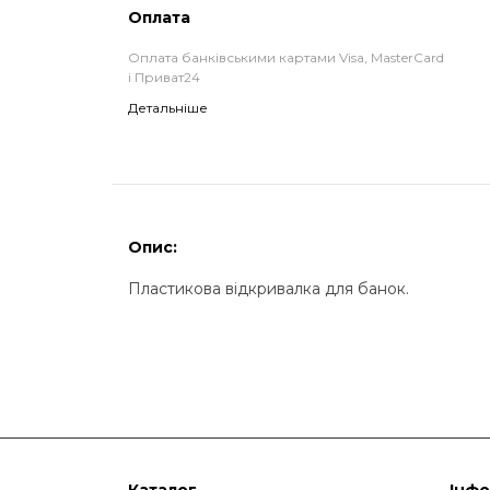
Оплата
Оплата банківськими картами Visa, MasterCard
і Приват24
Детальніше
Опис:
Пластикова відкривалка для банок.