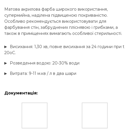
Матова акрилова фарба широкого використання,
супермийна, наділена підвищеною покриваністю.
Особливо рекомендується використовувати для
фарбування стін, забруднених пліснявою і грибками, а
також в приміщеннях вимагають особливої стерильності.
Висихання: 1,30 хв, повне висихання за 24 години при t
20оC.
Розведення водою: 20-30% води
Витрата: 9-11 м.кв / л в два шари
Документація: