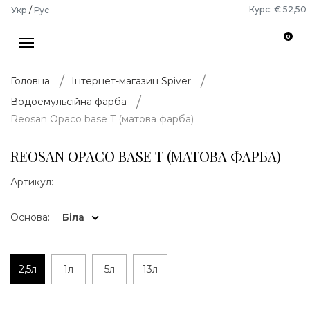
Курс: € 52,50
Укр
/
Рус
0
Головна
Інтернет-магазин Spiver
Водоемульсійна фарба
Reosan Opaco base T (матова фарба)
REOSAN OPACO BASE T (МАТОВА ФАРБА)
Артикул:
Основа:
Біла
2,5л
1л
5л
13л