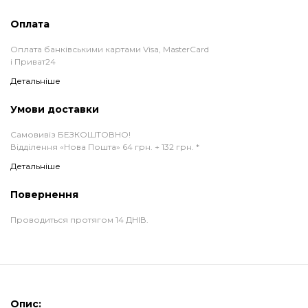
Оплата
Оплата банківськими картами Visa, MasterCard
і Приват24
Детальніше
Умови доставки
Самовивіз БЕЗКОШТОВНО!
Відділення «Нова Пошта» 64 грн. + 132 грн. *
Детальніше
Повернення
Проводиться протягом 14 ДНІВ.
Опис: