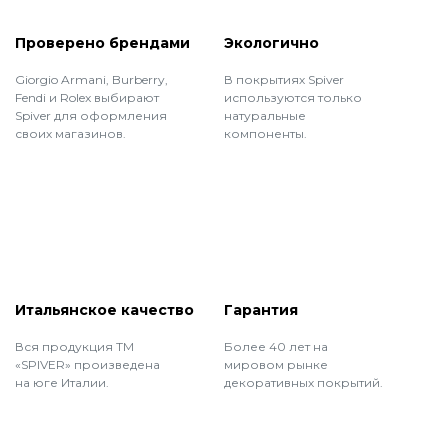
Проверено брендами
Экологично
Giorgio Armani, Burberry,
В покрытиях Spiver
Fendi и Rolex выбирают
используются только
Spiver для оформления
натуральные
своих магазинов.
компоненты.
Итальянское качество
Гарантия
Вся продукция ТМ
Более 40 лет на
«SPIVER» произведена
мировом рынке
на юге Италии.
декоративных покрытий.