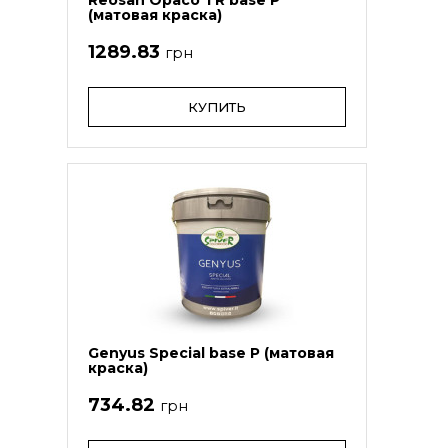
Reosan Opaco TR base Р
(матовая краска)
1289.83
грн
КУПИТЬ
Genyus Special base P (матовая
краска)
734.82
грн