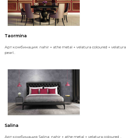
Taormina
Арт комбинация: nahir + athe metal + velatura coloured + velatura
pearl..
Salina
Арт комбинация Salina: nahir + athe metal + velatura coloured ..