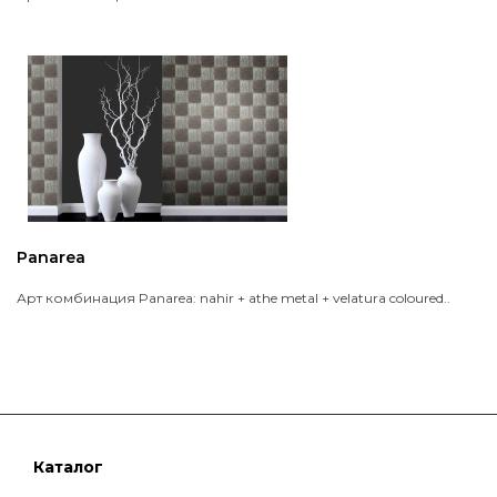
Panarea
Арт комбинация Panarea: nahir + athe metal + velatura coloured..
Каталог