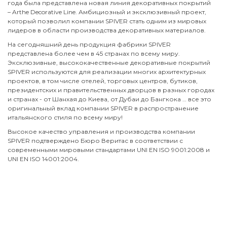
года была представлена новая линия декоративных покрытий
– Arthe Decorative Line. Амбициозный и эксклюзивный проект,
который позволил компании SPIVER стать одним из мировых
лидеров в области производства декоративных материалов.
На сегодняшний день продукция фабрики SPIVER
представлена более чем в 45 странах по всему миру.
Эксклюзивные, высококачественные декоративные покрытий
SPIVER используются для реализации многих архитектурных
проектов, в том числе отелей, торговых центров, бутиков,
президентских и правительственных дворцов в разных городах
и странах - от Шанхая до Киева, от Дубаи до Бангкока … все это
оригинальный вклад компании SPIVER в распространение
итальянского стиля по всему миру!
Высокое качество управления и производства компании
SPIVER подтверждено Бюро Веритас в соответствии с
современными мировыми стандартами UNI EN ISO 9001:2008 и
UNI EN ISO 14001:2004.