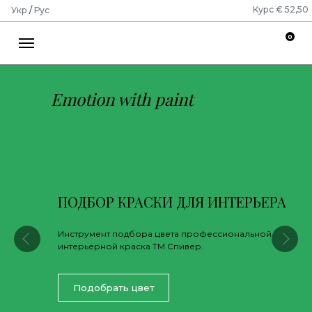
Курс € 52,50
Укр
/
Рус
0
Emotion with paint
ИНТЕРЬЕРА
ПОДБОР КРАСКИ ДЛЯ ФАСАДА
ессиональной
Инструмент подбора цвета профессионально
краска ТМ Спивер.
Подобрать цвет