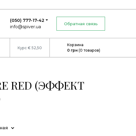
(050) 777-17-42
Обратная связь
info@spiver.ua
Корзина
Курс € 52,50
0
грн
(
0
товаров)
E RED (ЭФФЕКТ
)
ная