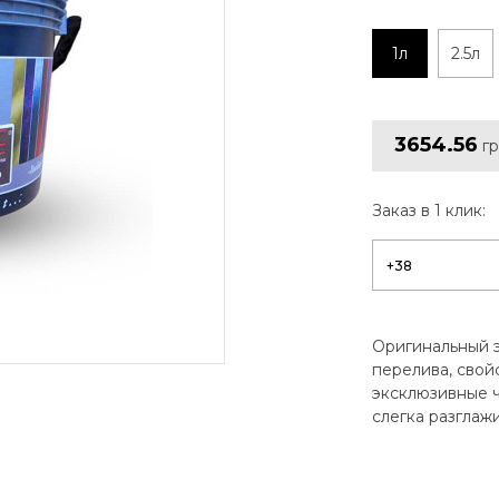
1л
2.5л
3654.56
г
Заказ в 1 клик:
Оригинальный э
перелива, свой
эксклюзивные 
слегка разглажи