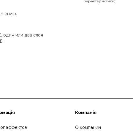
характеристики)
менению.
 один или два слоя
E.
рмація
Компанія
лог эффектов
О компании