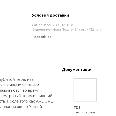
Условия доставки
Самовывоз БЕСПЛАТНО!
Отделение «Нова Пошта» 64 грн. + 132 грн. *
Подробнее
Документация:
лубиной перелива,
склюзивные частички
лаживаются во время
ламутровый перелив, мягкий
сть. После того как ARDORE
зования около 7 дней.
TDS
(технические