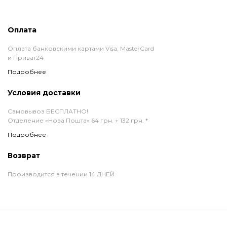
Оплата
Оплата банковскими картами Visa, MasterCard
и Приват24
Подробнее
Условия доставки
Самовывоз БЕСПЛАТНО!
Отделение «Нова Пошта» 64 грн. + 132 грн. *
Подробнее
Возврат
Производится в течении 14 ДНЕЙ.