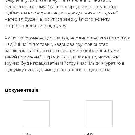
результату, якщо основу підготовлено слабо або
неправильно. Тому ґрунт із кварцовим піском варто
підбирати не формально, а з урахуванням того, який
матеріал буде наноситися зверху і якого ефекту
потрібно досягти в підсумку.
Якщо поверхня надто гладка, неоднорідна або потребує
надійнішої підготовки, кварцова ґрунтовка стає
важливою частиною всієї системи оздоблення. Саме
такий проміжний шар часто впливає на те, наскільки
зручно буде працювати майстру і наскільки акуратно в
підсумку виглядатиме декоративне оздоблення.
Документація:
TDS
SDS