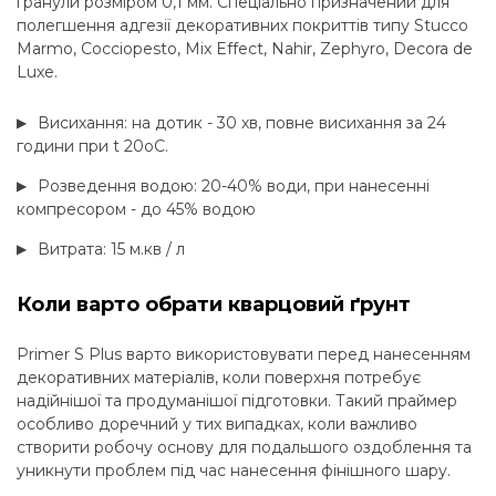
гранули розміром 0,1 мм. Спеціально призначений для
полегшення адгезії декоративних покриттів типу Stucco
Marmo, Cocciopesto, Mix Effect, Nahir, Zephyro, Decora de
Luxe.
Висихання: на дотик - 30 хв, повне висихання за 24
години при t 20оC.
Розведення водою: 20-40% води, при нанесенні
компресором - до 45% водою
Витрата: 15 м.кв / л
Коли варто обрати кварцовий ґрунт
Primer S Plus варто використовувати перед нанесенням
декоративних матеріалів, коли поверхня потребує
надійнішої та продуманішої підготовки. Такий праймер
особливо доречний у тих випадках, коли важливо
створити робочу основу для подальшого оздоблення та
уникнути проблем під час нанесення фінішного шару.