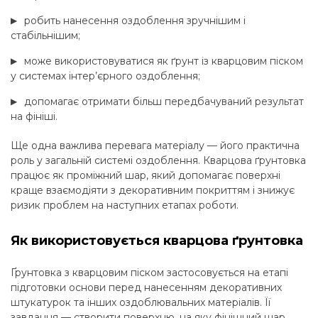
робить нанесення оздоблення зручнішим і
стабільнішим;
може використовуватися як ґрунт із кварцовим піском
у системах інтер’єрного оздоблення;
допомагає отримати більш передбачуваний результат
на фініші.
Ще одна важлива перевага матеріалу — його практична
роль у загальній системі оздоблення. Кварцова ґрунтовка
працює як проміжний шар, який допомагає поверхні
краще взаємодіяти з декоративним покриттям і знижує
ризик проблем на наступних етапах роботи.
Як використовується кварцова ґрунтовка
Ґрунтовка з кварцовим піском застосовується на етапі
підготовки основи перед нанесенням декоративних
штукатурок та інших оздоблювальних матеріалів. Її
завдання — створити поверхню, на яку фінішний шар