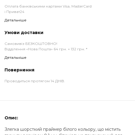
Оплата банківськими картами Visa, MasterCard
і Приват24
Детальніше
Умови доставки
Самовивіз БЕЗКОШТОВНО!
Відділення «Нова Пошта» 64 грн. + 132 грн. *
Детальніше
Повернення
Проводиться протягом 14 ДНІВ.
Опис:
Злегка шорсткий праймер білого кольору, що містить