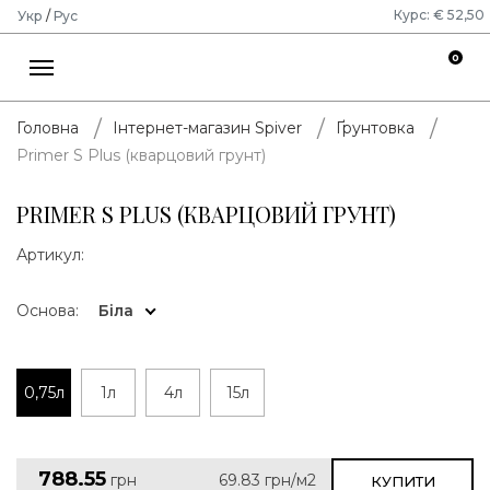
Курс: € 52,50
Укр
/
Рус
0
Головна
Інтернет-магазин Spiver
Ґрунтовка
Primer S Plus (кварцовий грунт)
PRIMER S PLUS (КВАРЦОВИЙ ГРУНТ)
Артикул:
Основа:
Біла
0,75л
1л
4л
15л
788.55
грн
69.83
грн/м2
КУПИТИ