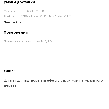
Умови доставки
Самовивіз БЕЗКОШТОВНО!
Відділення «Нова Пошта» 64 грн. + 132 грн. *
Детальніше
Повернення
Проводиться протягом 14 ДНІВ.
Опис:
Штамп для відтворення ефекту структури натурального
дерева.