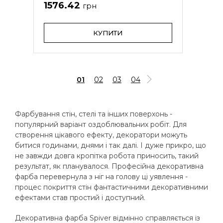
1576.42
грн
КУПИТИ
01
02
03
04
Фарбування стін, стелі та інших поверхонь -
популярний варіант оздоблювальних робіт. Для
створення цікавого ефекту, декоратори можуть
битися годинами, днями і так далі. І дуже прикро, що
не завжди довга кропітка робота приносить, такий
результат, як планувалося. Професійна декоративна
фарба перевернула з ніг на голову ці уявлення -
процес покриття стін фантастичними декоративними
ефектами став простий і доступний.
Декоративна фарба Spiver відмінно справляється із