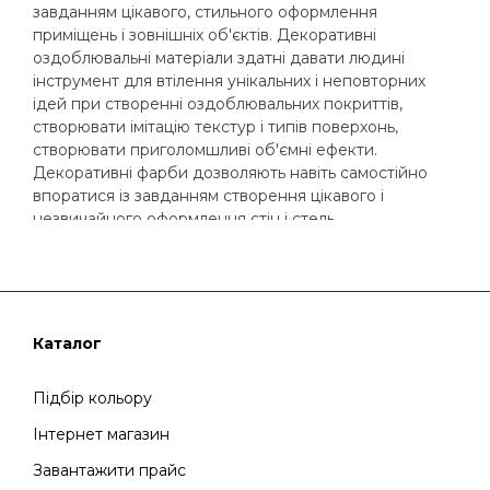
завданням цікавого, стильного оформлення
приміщень і зовнішніх об'єктів. Декоративні
оздоблювальні матеріали здатні давати людині
інструмент для втілення унікальних і неповторних
ідей при створенні оздоблювальних покриттів,
створювати імітацію текстур і типів поверхонь,
створювати приголомшливі об'ємні ефекти.
Декоративні фарби дозволяють навіть самостійно
впоратися із завданням створення цікавого і
незвичайного оформлення стін і стель.
Головна відмінність декоративної штукатурки від
простої фарби - вона густіша і в своєму складі містить
добавки, які і допомагають створити різноманітні
ефекти (перли, пісок, серпанок, сталевий відблиск і
Каталог
т.д.). Додатково є спектр відтінків, які дозволяють
урізноманітнити колір декоративної штукатурки і
Підбір кольору
надати потрібний кольоровий відтінок.
Інтернет магазин
Кожна італійська декоративна фарба Співер - це
окремий твір мистецтва, або для мистецтва. У
Завантажити прайс