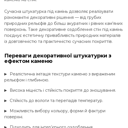
Сучасна штукатурка під камінь дозволяє реалізувати
різноманітні декоративні рішення — від грубих
природних рельєфів до більш акуратних і рівних кам’яних
поверхонь. Таке декоративне оздоблення стін під камінь
поєднує естетичну привабливість природних матеріалів
із довговічністю та практичністю сучасних покриттів.
Переваги декоративної штукатурки з
ефектом каменю
Реалістична імітація текстури каменю з вираженим
рельєфом і глибиною.
Висока міцність і стійкість покриття до зношування.
Стійкість до вологи та перепадів температур.
Можливість вибору кольору, форми й фактури
поверхні.
Підходить для інтер’єрного оздоблення.