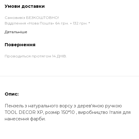
Умови доставки
Самовивіз БЕЗКОШТОВНО!
Відділення «Нова Пошта» 64 грн. + 132 грн. *
Детальніше
Повернення
Проводиться протягом 14 ДНІВ.
Опис:
Пензель з натурального ворсу з дерев'яною ручкою
TOOL DECOR XP, розмір 150*10 , виробництво Італія для
нанесення фарби.