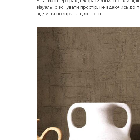
У таких інтер’єрах декоративні матеріали від
візуально зонувати простір, не вдаючись до 
відчуття повітря та цілісності.