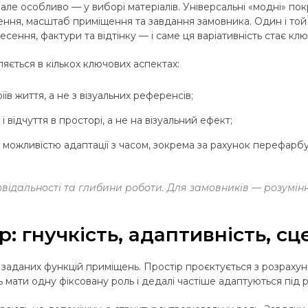
 але особливо — у виборі матеріалів. Універсальні «модні» по
тлення, масштаб приміщення та завдання замовника. Один і т
есення, фактури та відтінку — і саме ця варіативність стає кл
ляється в кількох ключових аспектах:
їв життя, а не з візуальних референсів;
 відчуття в просторі, а не на візуальний ефект;
з можливістю адаптації з часом, зокрема за рахунок перефарб
відальності та глибини роботи. Для замовників — розумінн
: гнучкість, адаптивність, сц
заданих функцій приміщень. Простір проєктується з розрахунк
ь мати одну фіксовану роль і дедалі частіше адаптуються під р