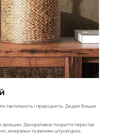
ій
ть тактильність і природність. Дедалі більше
ає зрілішим. Декоративне покриття перестає
т, мінеральні та вапняні штукатурки,