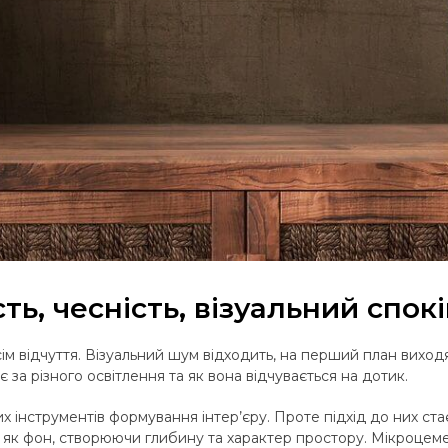
ть, чесність, візуальний спок
ім відчуття. Візуальний шум відходить, на перший план виходя
 за різного освітлення та як вона відчувається на дотик.
х інструментів формування інтер’єру. Проте підхід до них ст
як фон, створюючи глибину та характер простору. Мікроцемен