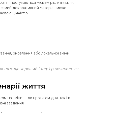
криття поступаються місцем рішенням, які
ой самий декоративний матеріал може
ючовою цінністю.
ування, оновлення або локальної зміни
я того, що хороший інтер’єр починається
енарії життя
ом на зміни — як протягом дня, так і в
ізні завдання.