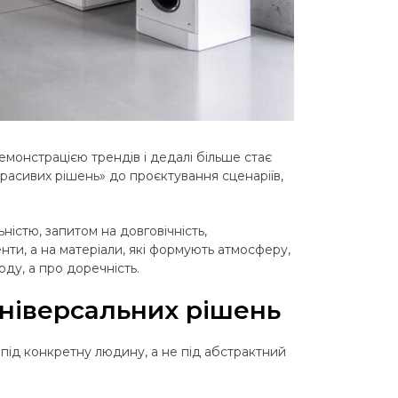
демонстрацією трендів і дедалі більше стає
красивих рішень» до проєктування сценаріїв,
істю, запитом на довговічність,
нти, а на матеріали, які формують атмосферу,
оду, а про доречність.
універсальних рішень
 під конкретну людину, а не під абстрактний