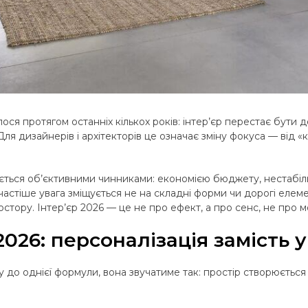
ося протягом останніх кількох років: інтер’єр перестає бути 
я дизайнерів і архітекторів це означає зміну фокуса — від «
ться об’єктивними чинниками: економією бюджету, нестабільн
частіше увага зміщується не на складні форми чи дорогі елеме
остору. Інтер’єр 2026 — це не про ефект, а про сенс, не про м
026: персоналізація замість 
 до однієї формули, вона звучатиме так: простір створюється