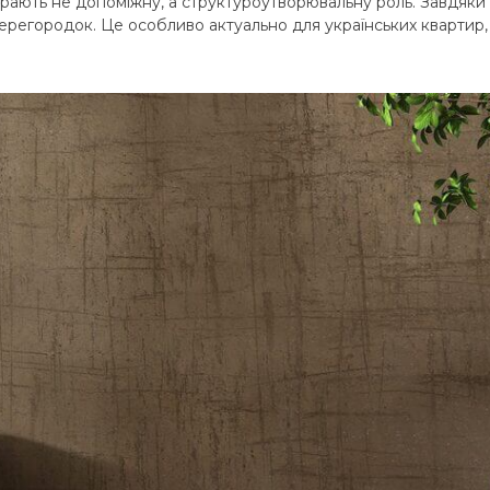
іграють не допоміжну, а структуроутворювальну роль. Завдяки 
перегородок. Це особливо актуально для українських квартир