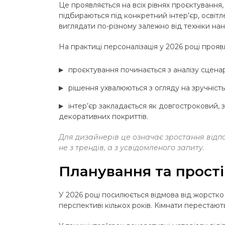
Це проявляється на всіх рівнях проєктування,
підбираються під конкретний інтер’єр, осві
виглядати по-різному залежно від техніки нан
На практиці персоналізація у 2026 році прояв
проєктування починається з аналізу сценарі
рішення ухвалюються з огляду на зручність і
інтер’єр закладається як довгостроковий, 
декоративних покриттів.
Для дизайнерів це означає зростання відпо
не з трендів, а з усвідомленого запиту.
Планування та простір
У 2026 році посилюється відмова від жорстко 
перспективі кількох років. Кімнати перестают