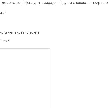
демонстрації фактури, а заради відчуття спокою та природно
кі:
, каменем, текстилем;
часом.