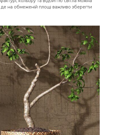
фактурі, кольору та відбиттю світла можна
, де на обмеженій площі важливо зберегти