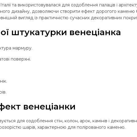
талії та використовувалася для оздоблення палаців і архітекту
сного дизайну, дозволяючи створити ефект дорогого каменю 
нішній вигляд із практичністю сучасних декоративних покрит
ої штукатурки венеціанка
ктура мармуру.
тові поверхні.
нік.
ів.
фект венеціанки
ється для оздоблення стін, колон, арок, камінів і декоративн
прозорістю шарів, характерною для полірованого каменю.