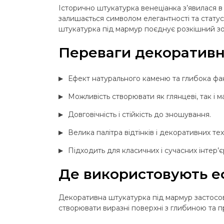
Історично штукатурка венеціанка з’явилася в І
залишається символом елегантності та стату
штукатурка під мармур поєднує розкішний зов
Переваги декоративн
Ефект натурального каменю та глибока фа
Можливість створювати як глянцеві, так і ма
Довговічність і стійкість до зношування.
Велика палітра відтінків і декоративних тех
Підходить для класичних і сучасних інтер’єр
Де використовують е
Декоративна штукатурка під мармур застосову
створювати виразні поверхні з глибиною та 