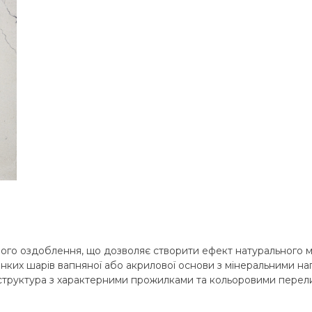
го оздоблення, що дозволяє створити ефект натурального ма
онких шарів вапняної або акрилової основи з мінеральними на
 структура з характерними прожилками та кольоровими перел